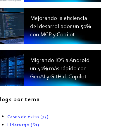
Mejorando la eficiencia
del desarrollador un 50%
con MCP y Copilot
Migrando iOS a Android
un 40% más rápido con
GenAI y GitHub Copilot
logs por tema
Casos de éxito
(73)
Liderazgo
(61)