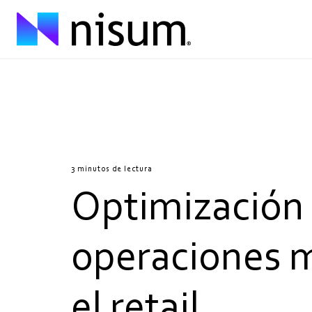
3 minutos de lectura
Optimización 
operaciones m
el retail