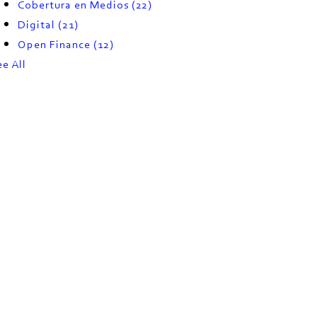
Cobertura en Medios
(22)
Digital
(21)
Open Finance
(12)
ee All