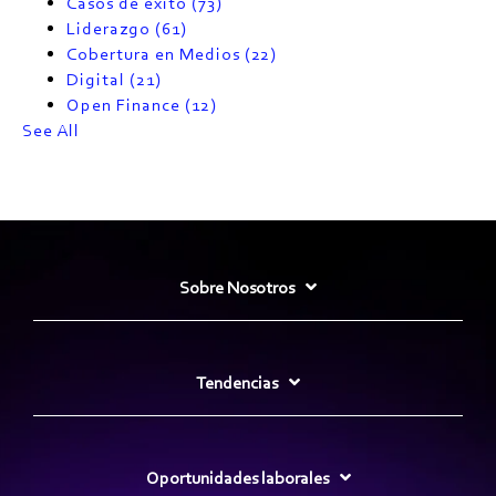
Casos de éxito
(73)
Liderazgo
(61)
Cobertura en Medios
(22)
Digital
(21)
Open Finance
(12)
See All
Sobre Nosotros
Tendencias
Oportunidades laborales