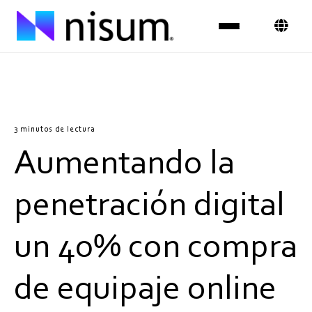
Experiencia
Industrias
3 minutos de lectura
Aumentando la
Insights
Sobre Nosotros
penetración digital
Únete al equipo
un 40% con compra
Contáctanos
de equipaje online