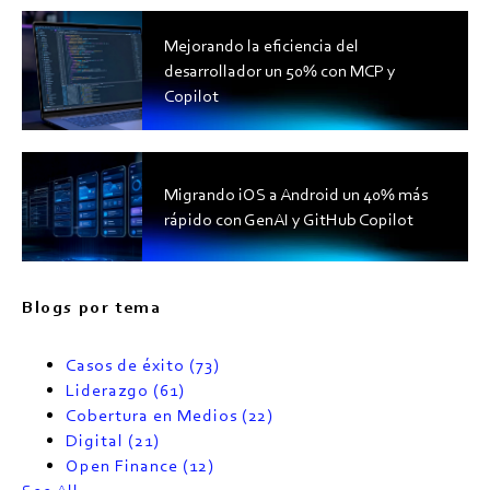
Mejorando la eficiencia del
desarrollador un 50% con MCP y
Copilot
Migrando iOS a Android un 40% más
rápido con GenAI y GitHub Copilot
Blogs por tema
Casos de éxito
(73)
Liderazgo
(61)
Cobertura en Medios
(22)
Digital
(21)
Open Finance
(12)