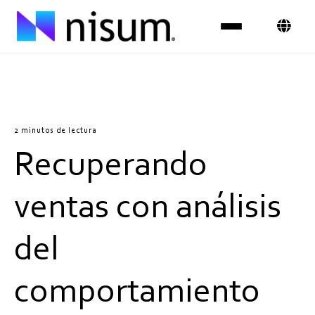
Experiencia
Industrias
2 minutos de lectura
Recuperando
Insights
Sobre Nosotros
ventas con análisis
Únete al equipo
del
Contáctanos
comportamiento