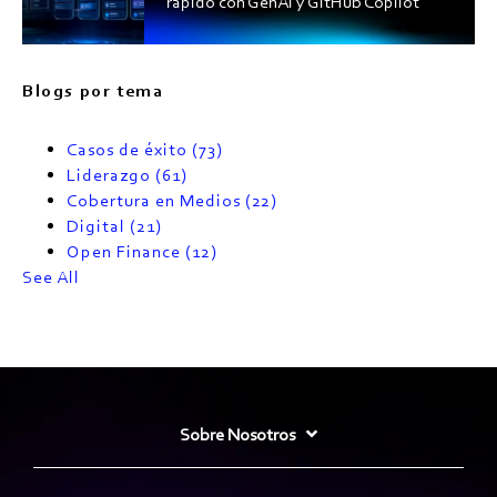
rápido con GenAI y GitHub Copilot
Blogs por tema
Casos de éxito
(73)
Liderazgo
(61)
Cobertura en Medios
(22)
Digital
(21)
Open Finance
(12)
See All
Sobre Nosotros