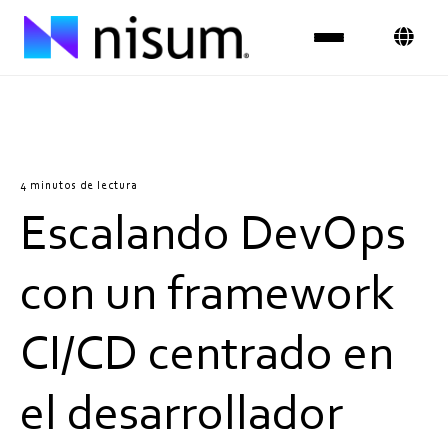
Experiencia
Industrias
4 minutos de lectura
Escalando DevOps
Insights
Sobre Nosotros
con un framework
Únete al equipo
CI/CD centrado en
Contáctanos
el desarrollador