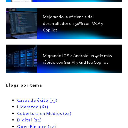
Mejorando la eficiencia del
desarrollador un 50% con MCP y
Copilot
Migrando iOS a Android un 40% más
rápido con GenAI y GitHub Copilot
Blogs por tema
Casos de éxito
(73)
Liderazgo
(61)
Cobertura en Medios
(22)
Digital
(21)
Open Finance
(12)