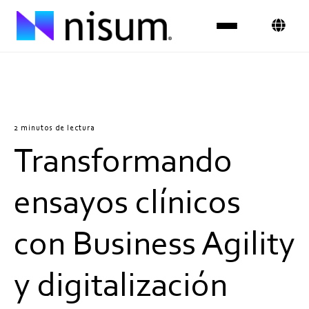
Experiencia
Industrias
2 minutos de lectura
Transformando
Insights
Sobre Nosotros
ensayos clínicos
Únete al equipo
con Business Agility
Contáctanos
y digitalización