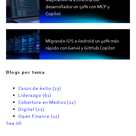
desarrollador un 50% con MCP y
Copilot
Migrando iOS a Android un 40% más
rápido con GenAI y GitHub Copilot
Blogs por tema
Casos de éxito
(73)
Liderazgo
(61)
Cobertura en Medios
(22)
Digital
(21)
Open Finance
(12)
See All