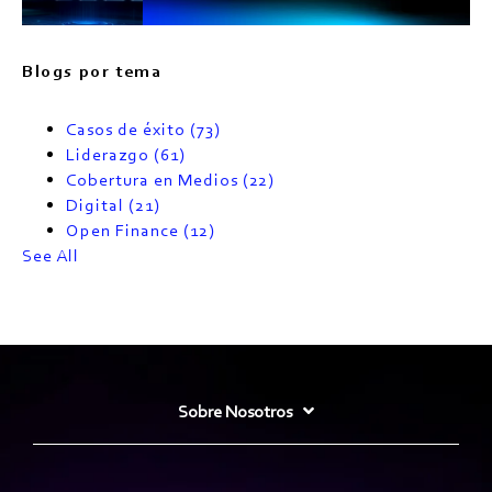
Blogs por tema
Casos de éxito
(73)
Liderazgo
(61)
Cobertura en Medios
(22)
Digital
(21)
Open Finance
(12)
See All
Sobre Nosotros