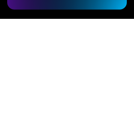
Habla con un experto
Nuestro conjunto de
herramientas
Puede modernizar sistemas que funcionan con
lenguajes heredados, ayudando a las empresas
a mantenerse actualizadas y competitivas.